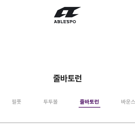
줄바토런
필풋
투투볼
줄바토런
바운