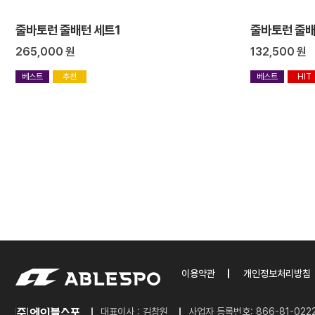
줄바토런 줄배턴 세트1
줄바토런 줄배
265,000
원
132,500
원
베스트
추천
베스트
HIT
이용약관
개인정보처리방침
대표이사 : 김창원
사업자 등록번호: 866-81-022